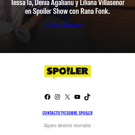
Tessa Ia, Denia Agalianu y Liliana Villaseñor
en Spoiler Show con Rana Fonk.
Ver en Youtube
Facebook
Instagram
X
YouTube
TikTok
CONTACTO
TYC
SOBRE SPOILER
Algunos derechos reservados