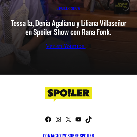
SPOILER SHOW
Tessa Ia, Denia Agalianu y Liliana Villaseñor
en Spoiler Show con Rana Fonk.
Ver en Youtube
Facebook
Instagram
X
YouTube
TikTok
CONTACTO
TYC
SOBRE SPOILER