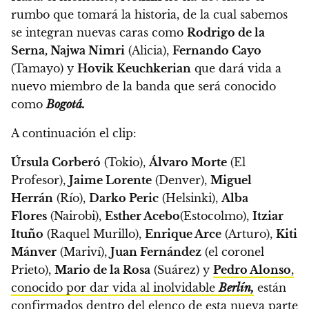
rumbo que tomará la historia, de la cual sabemos
se integran nuevas caras como
Rodrigo de la
Serna, Najwa Nimri
(Alicia),
Fernando Cayo
(Tamayo) y
Hovik Keuchkerian
que dará vida a
nuevo miembro de la banda que será conocido
como
Bogotá.
A continuación el clip:
Úrsula Corberó
(Tokio),
Álvaro Morte
(El
Profesor),
Jaime Lorente
(Denver),
Miguel
Herrán
(Río),
Darko Peric
(Helsinki),
Alba
Flores
(Nairobi),
Esther Acebo
(Estocolmo),
Itziar
Ituño
(Raquel Murillo),
Enrique Arce
(Arturo),
Kiti
Mánver
(Mariví),
Juan Fernández
(el coronel
Prieto),
Mario de la Rosa
(Suárez) y
Pedro Alonso
,
conocido por dar vida al inolvidable
Berlín,
están
confirmados dentro del elenco de esta nueva parte