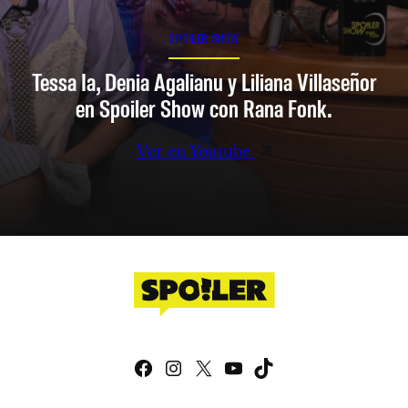
SPOILER SHOW
Tessa Ia, Denia Agalianu y Liliana Villaseñor
en Spoiler Show con Rana Fonk.
Ver en Youtube
Facebook
Instagram
X
YouTube
TikTok