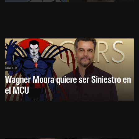
HACE 1 DÍA
Wagner Moura quiere ser Siniestro en
el MCU