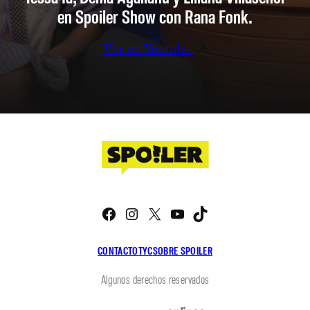
en Spoiler Show con Rana Fonk.
Ver en Youtube
Facebook
Instagram
X
YouTube
TikTok
CONTACTO
TYC
SOBRE SPOILER
Algunos derechos reservados