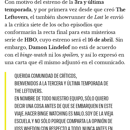
Con motivo del estreno de la
3ra y última
temporada
, y por primera vez desde que creó
The
Leftovers
, el también showrunner de
Lost
le envió
a la crítica siete de los ocho episodios que
conformarán la recta final para esta misteriosa
serie de
HBO
, cuyo estreno será el
16 de abril
. Sin
embargo,
Damon Lindelof
no está de acuerdo
con el
binge-watch
ni los
spoilers,
y así lo expresó en
una carta que él mismo adjuntó en el comunicado.
QUERIDA COMUNIDAD DE CRÍTICOS,
BIENVENIDOS A LA TERCERA Y ÚLTIMA TEMPORADA DE
THE LEFTOVERS.
EN NOMBRE DE TODO NUESTRO EQUIPO, SÓLO QUIERO
DECIR UNA COSA ANTES DE QUE SE EMBARQUEN EN ESTE
VIAJE. HACER BINGE WATCHING ES MALO. SOY DE LA VIEJA
ESCUELA. Y NO SÓLO PORQUE COMPARTA LA OPINIÓN DE
JOSS WHEDON CON RESPECTO A TODO. NUNCA ANTES EN