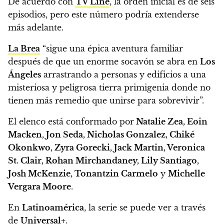
De acuerdo con
TV Line
,
la orden inicial es de seis
episodios, pero este número podría extenderse
más adelante.
La Brea
“sigue una épica aventura familiar
después de que un enorme socavón se abra en
Los
Ángeles
arrastrando a personas y edificios a una
misteriosa y peligrosa tierra primigenia donde no
tienen más remedio que unirse para sobrevivir”.
El elenco está conformado por
Natalie Zea, Eoin
Macken, Jon Seda, Nicholas Gonzalez, Chiké
Okonkwo, Zyra Gorecki, Jack Martin, Veronica
St. Clair, Rohan Mirchandaney, Lily Santiago,
Josh McKenzie, Tonantzin Carmelo
y
Michelle
Vergara Moore
.
En
Latinoamérica
, la serie se puede ver a través
de
Universal+
.