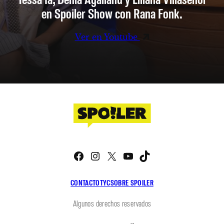
en Spoiler Show con Rana Fonk.
Ver en Youtube
Facebook
Instagram
X
YouTube
TikTok
CONTACTO
TYC
SOBRE SPOILER
Algunos derechos reservados