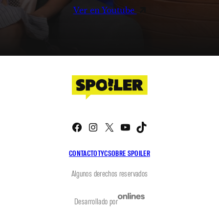
Ver en Youtube
Facebook
Instagram
X
YouTube
TikTok
CONTACTO
TYC
SOBRE SPOILER
Algunos derechos reservados
Desarrollado por