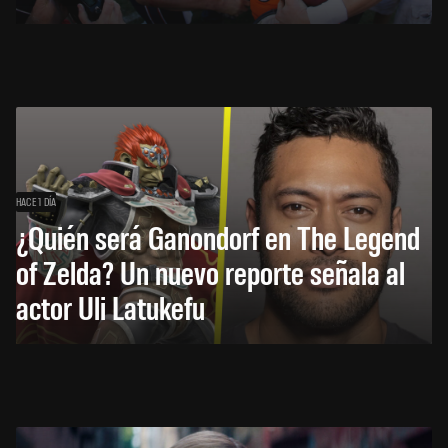
HACE 1 DÍA
¿Quién será Ganondorf en The Legend
of Zelda? Un nuevo reporte señala al
actor Uli Latukefu