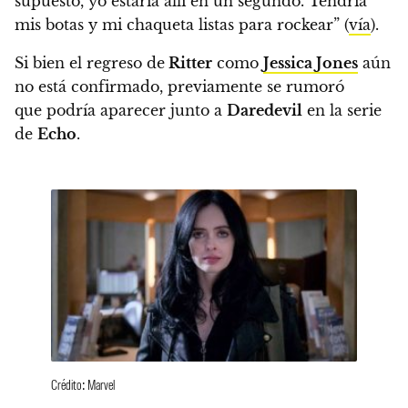
supuesto, yo estaría allí en un segundo. Tendría
mis botas y mi chaqueta listas para rockear” (
vía
).
Si bien el regreso de
Ritter
como
Jessica Jones
aún
no está confirmado,
previamente se rumoró
que podría aparecer junto a
Daredevil
en la serie
de
Echo
.
Crédito: Marvel