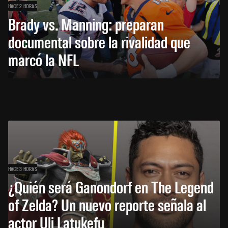
HACE 2 HORAS
Brady vs. Manning: preparan
documental sobre la rivalidad que
marcó la NFL
HACE 3 HORAS
¿Quién será Ganondorf en The Legend
of Zelda? Un nuevo reporte señala al
actor Uli Latukefu