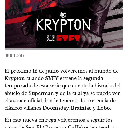
FUENTE: SYFY
El próximo
12
de
junio
volveremos al mundo de
Krypton
cuando
SYFY
estrene la
segunda
temporada
de esta serie
que cuenta la historia del
abuelo de
Superman
y de la cual ya se puede ver
el avance oficial donde tenemos la presencia de
clásicos villanos
Doomsday, Brainiac
y
Lobo.
En esta nueva entrega volveremos a seguir los
pasos de
Seg-El
(Cameron Cuffe) quien tendrá