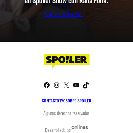
en Spoiler Show con Rana Fonk.
Ver en Youtube
Facebook
Instagram
X
YouTube
TikTok
CONTACTO
TYC
SOBRE SPOILER
Algunos derechos reservados
Desarrollado por