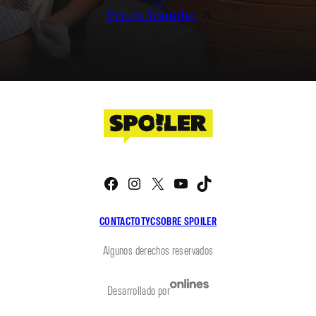
Ver en Youtube
Facebook
Instagram
X
YouTube
TikTok
CONTACTO
TYC
SOBRE SPOILER
Algunos derechos reservados
Desarrollado por