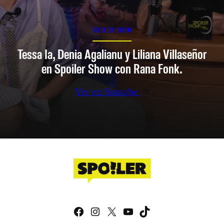
SPOILER SHOW
Tessa Ia, Denia Agalianu y Liliana Villaseñor
en Spoiler Show con Rana Fonk.
Ver en Youtube
Facebook
Instagram
X
YouTube
TikTok