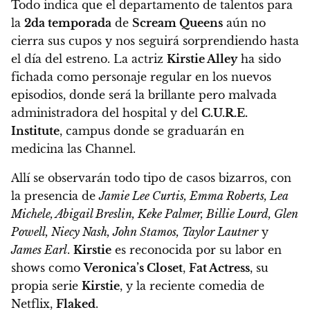
Todo indica que el departamento de talentos para
la
2da temporada
de
Scream Queens
aún no
cierra sus cupos y nos seguirá sorprendiendo hasta
el día del estreno.
La actriz
Kirstie Alley
ha sido
fichada como personaje regular en los nuevos
episodios, donde será la brillante pero malvada
administradora del hospital y del
C.U.R.E.
Institute
, campus donde se graduarán en
medicina las Channel.
Allí se observarán todo tipo de casos bizarros, con
la presencia de
Jamie Lee Curtis, Emma Roberts, Lea
Michele, Abigail Breslin, Keke Palmer, Billie Lourd, Glen
Powell, Niecy Nash, John Stamos, Taylor Lautner
y
James Earl
.
Kirstie
es reconocida por su labor en
shows como
Veronica’s Closet
,
Fat Actress
, su
propia serie
Kirstie
, y la reciente comedia de
Netflix,
Flaked
.