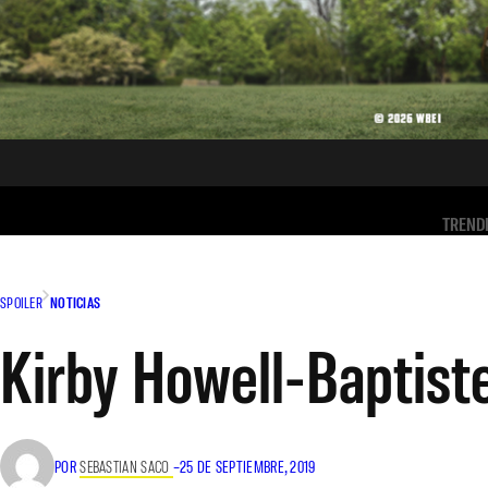
TREND
SPOILER
NOTICIAS
Kirby Howell-Baptiste
POR
SEBASTIAN SACO
–
25 DE SEPTIEMBRE, 2019