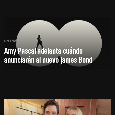
HACE 2 DÍAS
Amy Pascal adelanta cuándo
anunciarán al nuevo James Bond