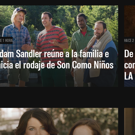
E 1 HORA
HACE 2
dam Sandler reúne a la familia e
De
nicia el rodaje de Son Como Niños
con
LA