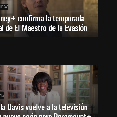
 HORAS
sney+ confirma la temporada
al de El Maestro de la Evasión
DÍA
la Davis vuelve a la televisión
n nueva serie para Paramount+