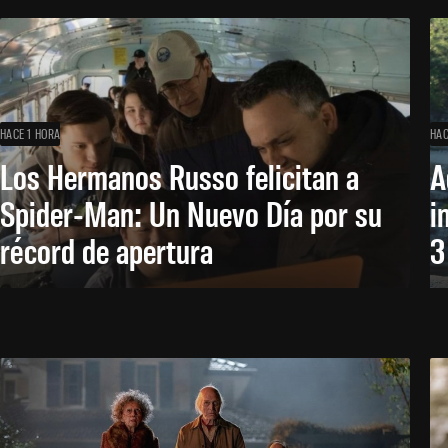
HACE 1 HORA
HAC
Los Hermanos Russo felicitan a
A
Spider-Man: Un Nuevo Día por su
i
récord de apertura
3