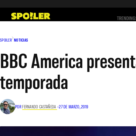
Saltar
al
TRENDING
contenido
SPOILER
NOTICIAS
BBC America presenta 
temporada
POR
FERNANDO CASTAÑEDA
–
27 DE MARZO, 2019