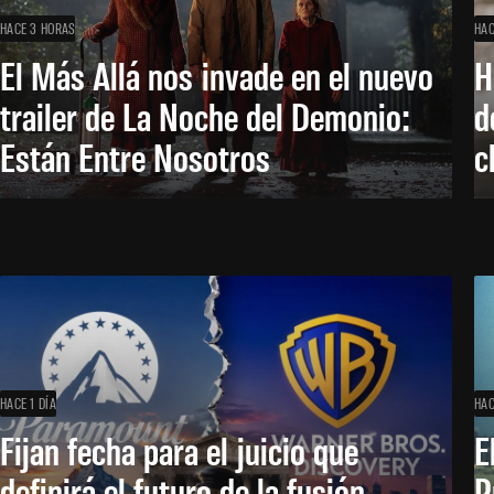
HACE 3 HORAS
HAC
El Más Allá nos invade en el nuevo
H
trailer de La Noche del Demonio:
d
Están Entre Nosotros
c
HACE 1 DÍA
HAC
Fijan fecha para el juicio que
E
definirá el futuro de la fusión
P