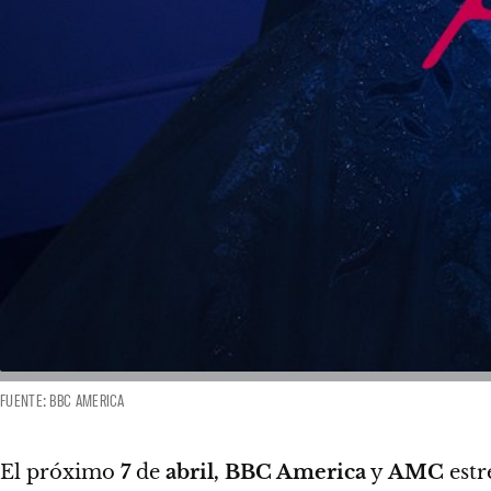
FUENTE: BBC AMERICA
El próximo
7
de
abril, BBC America
y
AMC
estr