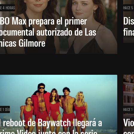
E 4 HORAS
HACE 5
BO Max prepara el primer
Di
ocumental autorizado de Las
fin
hicas Gilmore
E 1 DÍA
HACE 1 
l reboot de Baywatch llegará a
Vio
rime Video junto con la serie
co