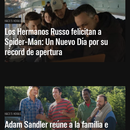
HACE 5 HORAS
Los Hermanos Russo felicitan a
Spider-Man: Un Nuevo Día por su
récord de apertura
HACE 5 HORAS
Adam Sandler reúne a la familia e