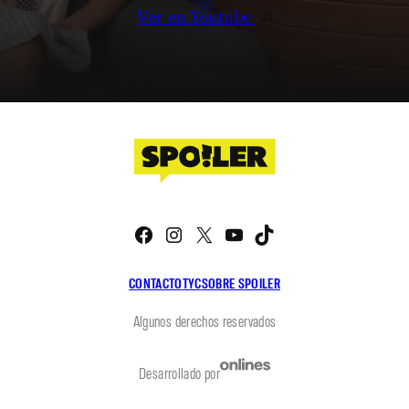
Ver en Youtube
Facebook
Instagram
X
YouTube
TikTok
CONTACTO
TYC
SOBRE SPOILER
Algunos derechos reservados
Desarrollado por