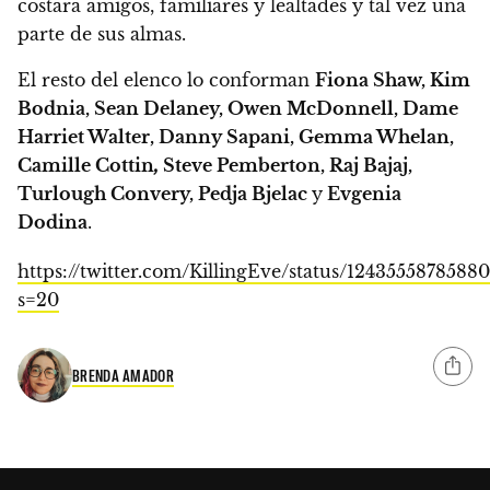
costará amigos, familiares y lealtades y tal vez una
parte de sus almas.
El resto del elenco lo conforman
Fiona Shaw, Kim
Bodnia, Sean Delaney, Owen McDonnell, Dame
Harriet Walter, Danny Sapani, Gemma Whelan,
Camille Cottin
,
Steve Pemberton, Raj Bajaj,
Turlough Convery, Pedja Bjelac
y
Evgenia
Dodina
.
https://twitter.com/KillingEve/status/1243555878588
s=20
BRENDA AMADOR