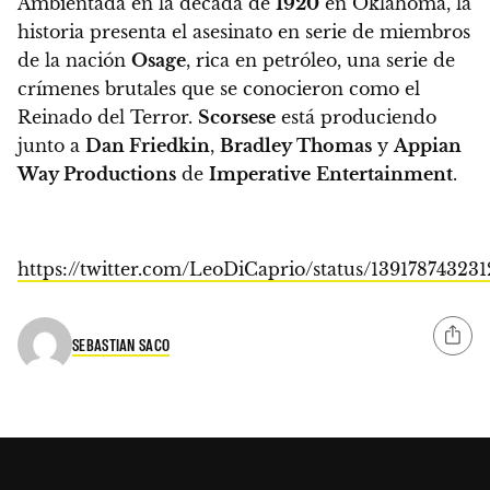
Ambientada en la década de
1920
en Oklahoma, la
historia presenta el asesinato en serie de miembros
de la nación
Osage
, rica en petróleo, una serie de
crímenes brutales que se conocieron como el
Reinado del Terror.
Scorsese
está produciendo
junto a
Dan Friedkin
,
Bradley Thomas
y
Appian
Way Productions
de
Imperative
Entertainment
.
https://twitter.com/LeoDiCaprio/status/13917874323
SEBASTIAN SACO