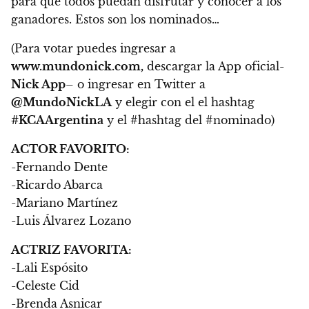
para que todos puedan disfrutar y conocer a los
ganadores. Estos son los nominados…
(Para votar puedes ingresar a
www.mundonick.com,
descargar la App oficial-
Nick App
– o ingresar en Twitter a
@MundoNickLA
y elegir con el el hashtag
#KCAArgentina
y el #hashtag del #nominado)
ACTOR FAVORITO:
-Fernando Dente
-Ricardo Abarca
-Mariano Martínez
-Luis Álvarez Lozano
ACTRIZ FAVORITA:
-Lali Espósito
-Celeste Cid
-Brenda Asnicar