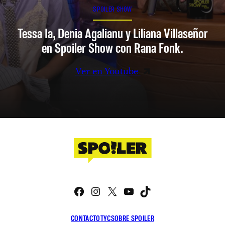
SPOILER SHOW
Tessa Ia, Denia Agalianu y Liliana Villaseñor
en Spoiler Show con Rana Fonk.
Ver en Youtube
Facebook
Instagram
X
YouTube
TikTok
CONTACTO
TYC
SOBRE SPOILER