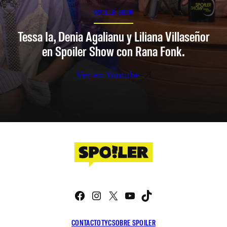
SPOILER SHOW
Tessa Ia, Denia Agalianu y Liliana Villaseñor
en Spoiler Show con Rana Fonk.
Ver en Youtube
Facebook
Instagram
X
YouTube
TikTok
CONTACTO
TYC
SOBRE SPOILER