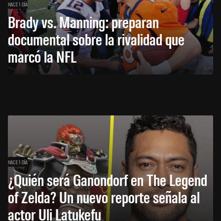
HACE 1 DÍA
Brady vs. Manning: preparan
documental sobre la rivalidad que
marcó la NFL
HACE 1 DÍA
¿Quién será Ganondorf en The Legend
of Zelda? Un nuevo reporte señala al
actor Uli Latukefu