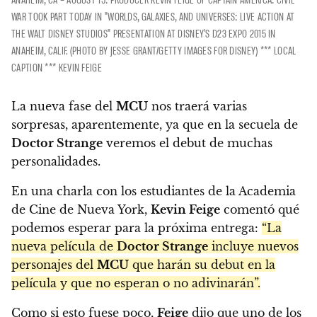
WAR TOOK PART TODAY IN "WORLDS, GALAXIES, AND UNIVERSES: LIVE ACTION AT
THE WALT DISNEY STUDIOS" PRESENTATION AT DISNEY'S D23 EXPO 2015 IN
ANAHEIM, CALIF. (PHOTO BY JESSE GRANT/GETTY IMAGES FOR DISNEY) *** LOCAL
CAPTION *** KEVIN FEIGE
La nueva fase del
MCU
nos traerá varias
sorpresas, aparentemente, ya que en la secuela de
Doctor Strange
veremos el debut de muchas
personalidades.
En una charla con los estudiantes de la Academia
de Cine de Nueva York,
Kevin Feige
comentó qué
podemos esperar para la próxima entrega:
“La
nueva película de
Doctor Strange
incluye nuevos
personajes del
MCU
que harán su debut en la
película y que no esperan o no adivinarán”.
Como si esto fuese poco,
Feige
dijo que uno de los