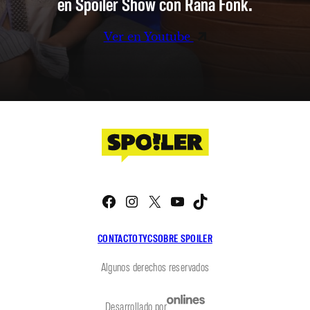
en Spoiler Show con Rana Fonk.
Ver en Youtube
Facebook
Instagram
X
YouTube
TikTok
CONTACTO
TYC
SOBRE SPOILER
Algunos derechos reservados
Desarrollado por