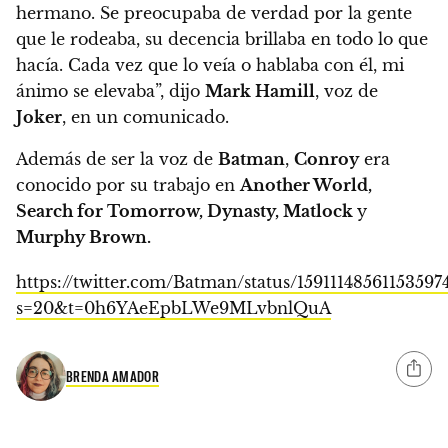
hermano. Se preocupaba de verdad por la gente
que le rodeaba, su decencia brillaba en todo lo que
hacía. Cada vez que lo veía o hablaba con él, mi
ánimo se elevaba”, dijo
Mark Hamill
, voz de
Joker
, en un comunicado.
Además de ser la voz de
Batman
,
Conroy
era
conocido por su trabajo en
Another World,
Search for Tomorrow, Dynasty, Matlock
y
Murphy Brown.
https://twitter.com/Batman/status/15911148561153597
s=20&t=0h6YAeEpbLWe9MLvbnlQuA
BRENDA AMADOR