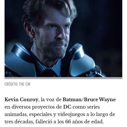
CRÉDITO: THE CW
Kevin Conroy
, la voz de
Batman/Bruce Wayne
en diversos proyectos de
DC
como series
animadas, especiales y videojuegos a lo largo de
tres décadas,
falleció a los 66 años de edad.