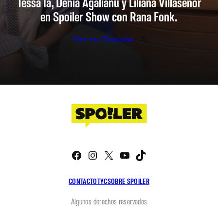
Tessa Ia, Denia Agalianu y Liliana Villaseñor
en Spoiler Show con Rana Fonk.
Ver en Youtube
Facebook
Instagram
X
YouTube
TikTok
CONTACTO
TYC
SOBRE SPOILER
Algunos derechos reservados