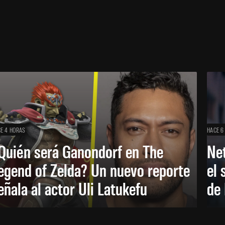
E 4 HORAS
HACE 6
Quién será Ganondorf en The
Net
egend of Zelda? Un nuevo reporte
el 
eñala al actor Uli Latukefu
de 