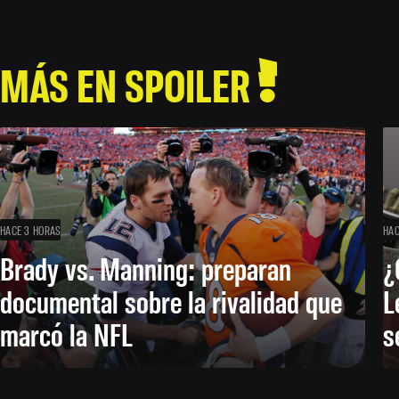
MÁS EN SPOILER
HACE 3 HORAS
HAC
Brady vs. Manning: preparan
¿
documental sobre la rivalidad que
L
marcó la NFL
s