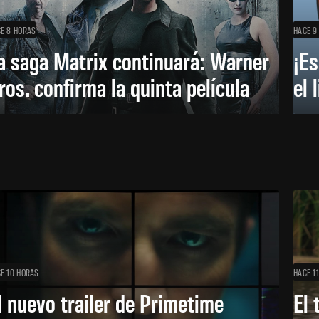
E 8 HORAS
HACE 9
a saga Matrix continuará: Warner
¡Es
ros. confirma la quinta película
el 
E 10 HORAS
HACE 1
l nuevo trailer de Primetime
El 