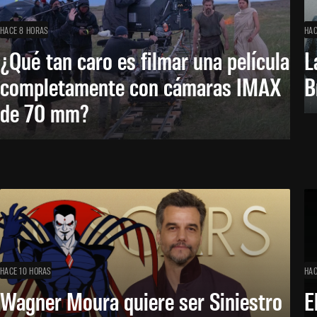
HACE 8 HORAS
HAC
¿Qué tan caro es filmar una película
L
completamente con cámaras IMAX
B
de 70 mm?
HACE 10 HORAS
HAC
Wagner Moura quiere ser Siniestro
E