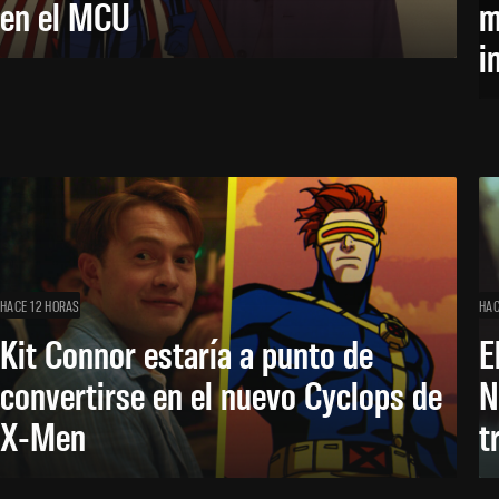
en el MCU
m
i
HACE 12 HORAS
HAC
Kit Connor estaría a punto de
E
convertirse en el nuevo Cyclops de
N
X-Men
t