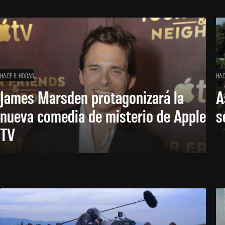
HACE 6 HORAS
HAC
James Marsden protagonizará la
A
nueva comedia de misterio de Apple
s
TV