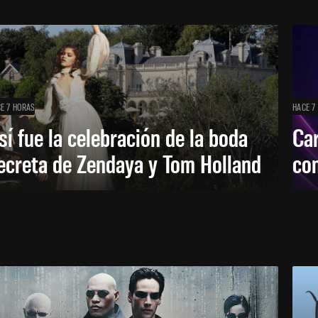
E 7 HORAS
HACE 7
sí fue la celebración de la boda
Car
ecreta de Zendaya y Tom Holland
con