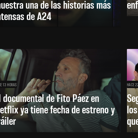
uestra una de las historias más
enf
ntensas de A24
E 13 HORAS
HACE 2
l documental de Fito Páez en
Se
etflix ya tiene fecha de estreno y
lo
ráiler
que