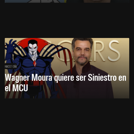
HACE 1 DÍA
Wagner Moura quiere ser Siniestro en
el MCU