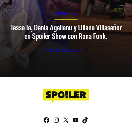
SPOILER SHOW
Tessa Ia, Denia Agalianu y Liliana Villaseñor
en Spoiler Show con Rana Fonk.
Ver en Youtube
Facebook
Instagram
X
YouTube
TikTok