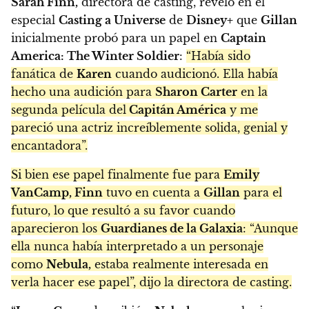
Sarah Finn,
directora de casting, reveló en el
especial
Casting a Universe
de
Disney+
que
Gillan
inicialmente probó para un papel en
Captain
America: The Winter Soldier
:
“Había sido
fanática de
Karen
cuando audicionó. Ella había
hecho una audición para
Sharon Carter
en la
segunda película del
Capitán América
y me
pareció una actriz increíblemente solida, genial y
encantadora”.
Si bien ese papel finalmente fue para
Emily
VanCamp, Finn
tuvo en cuenta a
Gillan
para el
futuro, lo que resultó a su favor cuando
aparecieron los
Guardianes de la Galaxia
: “Aunque
ella nunca había interpretado a un personaje
como
Nebula,
estaba realmente interesada en
verla hacer ese papel”, dijo la directora de casting.