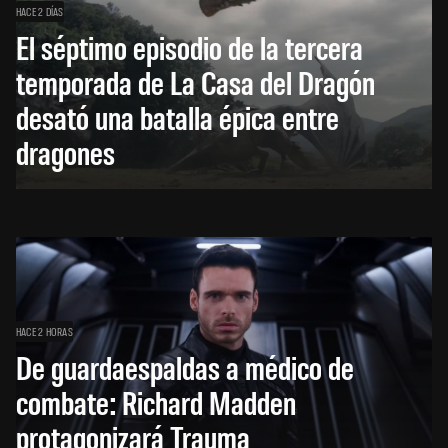
HACE 2 DÍAS
El séptimo episodio de la tercera
temporada de La Casa del Dragón
desató una batalla épica entre
dragones
HACE 2 HORAS
De guardaespaldas a médico de
combate: Richard Madden
protagonizará Trauma