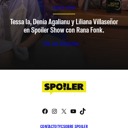
SPOILER SHOW
Tessa Ia, Denia Agalianu y Liliana Villaseñor
en Spoiler Show con Rana Fonk.
Ver en Youtube
Facebook
Instagram
X
YouTube
TikTok
CONTACTO
TYC
SOBRE SPOILER