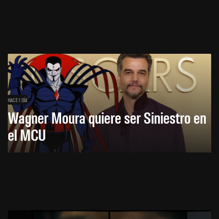
HACE 1 DÍA
Wagner Moura quiere ser Siniestro en
el MCU