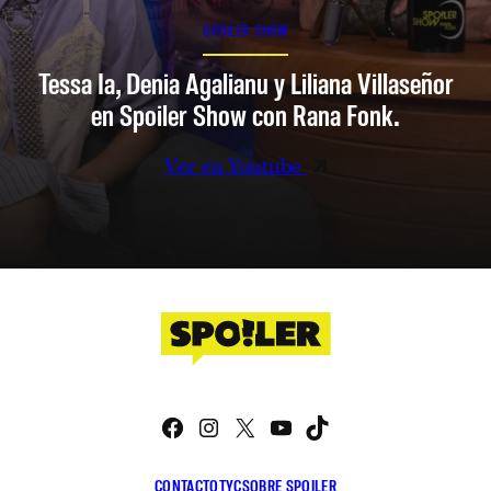
SPOILER SHOW
Tessa Ia, Denia Agalianu y Liliana Villaseñor
en Spoiler Show con Rana Fonk.
Ver en Youtube
Facebook
Instagram
X
YouTube
TikTok
CONTACTO
TYC
SOBRE SPOILER