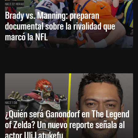
HACE 22 HORAS
Brady vs. Manning: preparan
documental sobre la rivalidad que
marcó la NFL
HACE 1 DÍA
¿Quién será Ganondorf en The Legend
of Zelda? Un nuevo reporte señala al
actor Uli Latukefu