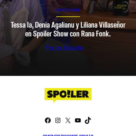
SPOILER SHOW
Tessa Ia, Denia Agalianu y Liliana Villaseñor
en Spoiler Show con Rana Fonk.
Ver en Youtube
Facebook
Instagram
X
YouTube
TikTok