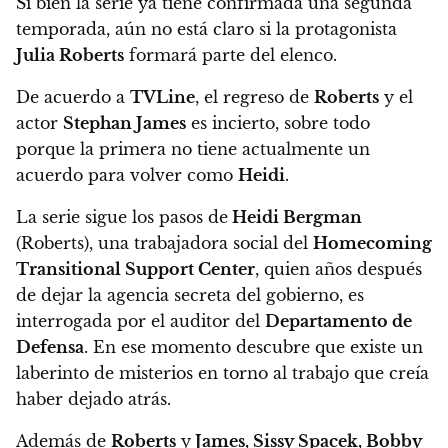
Si bien la serie ya tiene confirmada una segunda
temporada,
aún no está claro si la protagonista
Julia Roberts
formará parte del elenco.
De acuerdo a
TVLine
, el regreso de
Roberts
y el
actor
Stephan James
es incierto, sobre todo
porque la primera no tiene actualmente un
acuerdo para volver como
Heidi
.
La serie sigue los pasos de
Heidi Bergman
(Roberts), una trabajadora social del
Homecoming
Transitional Support Center
, quien años después
de dejar la agencia secreta del gobierno,
es
interrogada por el auditor del
Departamento de
Defensa
. En ese momento descubre que existe un
laberinto de misterios en torno al trabajo que creía
haber dejado atrás.
Además de
Roberts
y
James, Sissy Spacek, Bobby