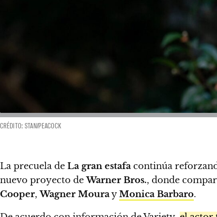
CRÉDITO: STAN/PEACOCK
La precuela de
La gran estafa
continúa reforzand
nuevo proyecto de
Warner Bros.
, donde compart
Cooper
,
Wagner Moura
y
Monica Barbaro
.
De acuerdo con información de
Variety
,
el actor