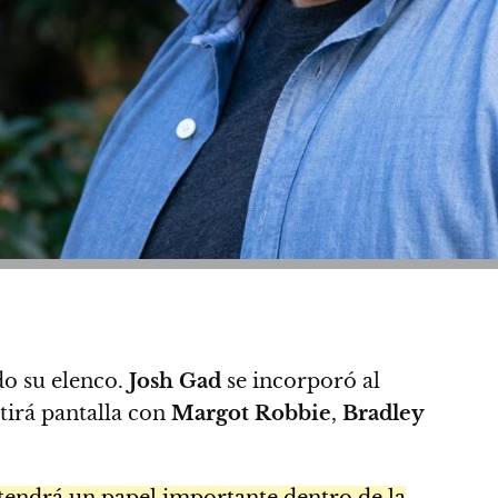
o su elenco.
Josh Gad
se incorporó al
irá pantalla con
Margot Robbie
,
Bradley
 tendrá un papel importante dentro de la