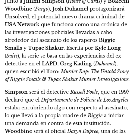
Junto a
Jimmi Simpson
(
House of Cards
) y
Bokeem
Woodbine
(
Fargo
),
Josh Duhamel
protagonizará
Unsolved
, el potencial nuevo drama criminal de
USA Network
que funciona como
una crónica de
las investigaciones policiales llevadas a cabo
alrededor del asesinato de los raperos
Biggie
Smalls
y
Tupac Shakur
. Escrita por
Kyle Long
(
Suits
), la serie se basa en las experiencias del ex-
detective en el
LAPD
,
Greg Kading
(
Duhamel
),
quien escribió el libro:
Murder Rap: The Untold Story
of Biggie Smalls & Tupac Shakur Murder Investigations.
Simpson
será el detective
Russell Poole
, que en 1997
declaró que el
Departamento de Policía de Los Ángeles
estaba encubriendo algo con respecto al asesinato,
lo que llevó a la propia madre de
Biggie
a iniciar
una demanda en contra de esta institución.
Woodbine
será el oficial
Daryn Dupree
, una de las