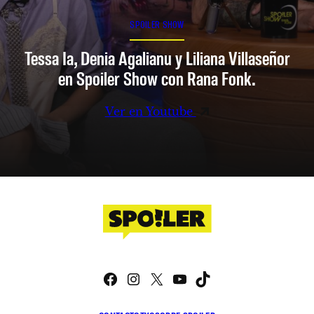
SPOILER SHOW
Tessa Ia, Denia Agalianu y Liliana Villaseñor
en Spoiler Show con Rana Fonk.
Ver en Youtube
Facebook
Instagram
X
YouTube
TikTok