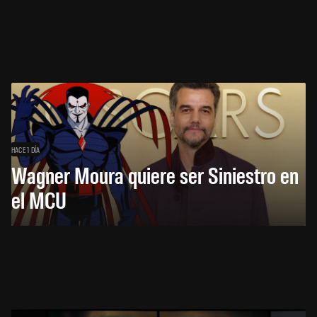
HACE 1 DÍA
Wagner Moura quiere ser Siniestro en
el MCU