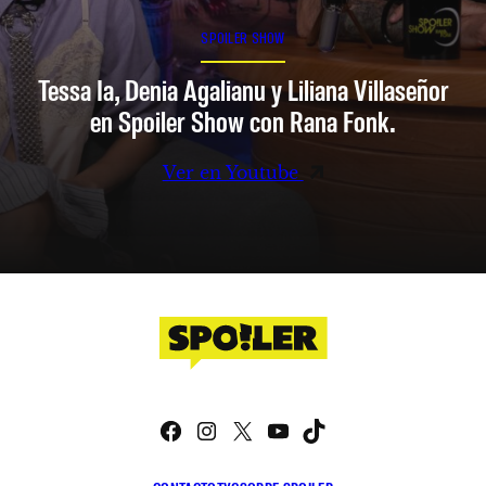
SPOILER SHOW
Tessa Ia, Denia Agalianu y Liliana Villaseñor
en Spoiler Show con Rana Fonk.
Ver en Youtube
Facebook
Instagram
X
YouTube
TikTok