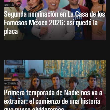
HACE 1 DÍA
Segunda nominación en La Casa de los
Famosos México 2026: así quedó la
placa
HACE 5 HORAS
Primera temporada de Nadie nos va a
extrañar: el comienzo de una historia
que nunca olvidaremos