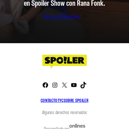
en Spoiler Show con Rana Fonk.
Ver en Youtube
Facebook
Instagram
X
YouTube
TikTok
CONTACTO
TYC
SOBRE SPOILER
Algunos derechos reservados
Desarrollado por