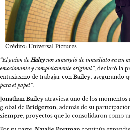
Crédito: Universal Pictures
“El guion de
Haley
nos sumergió de inmediato en un mun
emocionante y completamente original”
, declaró la 
entusiasmo de trabajar con
Bailey
, asegurando q
para el papel”
.
Jonathan Bailey
atraviesa uno de los momentos m
global de
Bridgerton
, además de su participació
siempre
, proyectos que lo consolidaron como un
Por su parte,
Natalie Portman
continúa expandie