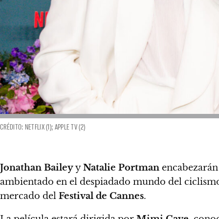
CRÉDITO: NETFLIX (1); APPLE TV (2)
Jonathan Bailey
y
Natalie Portman
encabezará
ambientado en el despiadado mundo del ciclismo 
mercado del
Festival de Cannes
.
La película estará dirigida por
Mimi Cave
, conoc