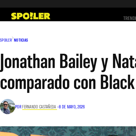
Saltar
al
TREND
contenido
SPOILER
NOTICIAS
Jonathan Bailey y Nat
comparado con Blac
POR
FERNANDO CASTAÑEDA
–
8 DE MAYO, 2026