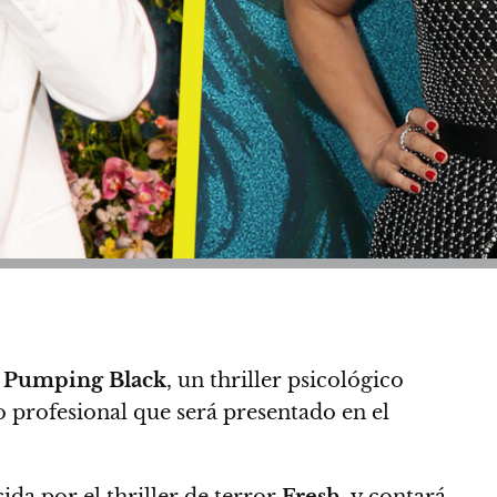
n
Pumping Black
, un thriller psicológico
profesional que será presentado en el
ida por el thriller de terror
Fresh
, y contará