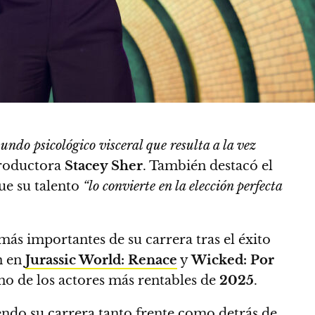
do psicológico visceral que resulta a la vez
productora
Stacey Sher
. También destacó el
ue su talento
“lo convierte en la elección perfecta
ás importantes de su carrera tras el éxito
n en
Jurassic World: Renace
y
Wicked: Por
o de los actores más rentables de
2025
.
ndo su carrera tanto frente como detrás de