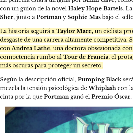
con un guion de la novel
Haley Hope Bartels
. L
Sher
, junto a
Portman
y
Sophie Mas
bajo el sell
La historia seguirá a
Taylor Mace
, un ciclista pr
desgaste de una carrera altamente competitiva. 
con
Andrea Lathe
, una doctora obsesionada con 
competencia rumbo al
Tour de Francia
, el prot
más oscuras para proteger un secreto.
Según la descripción oficial,
Pumping Black
será
mezcla la tensión psicológica de
Whiplash
con l
cinta por la que
Portman
ganó el
Premio Óscar
.