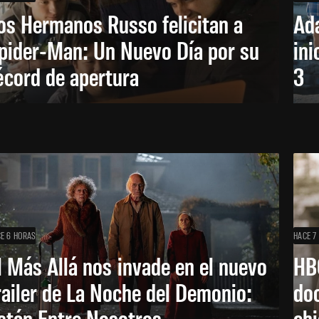
os Hermanos Russo felicitan a
Ada
pider-Man: Un Nuevo Día por su
ini
écord de apertura
3
E 6 HORAS
HACE 7
l Más Allá nos invade en el nuevo
HB
railer de La Noche del Demonio:
do
stán Entre Nosotros
ch