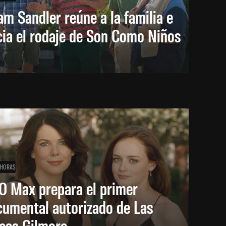
m Sandler reúne a la familia e
cia el rodaje de Son Como Niños
 HORAS
O Max prepara el primer
cumental autorizado de Las
icas Gilmore