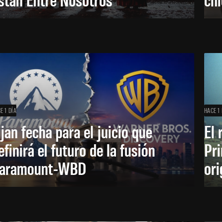
E 1 DÍA
HACE 1 
ijan fecha para el juicio que
El 
efinirá el futuro de la fusión
Pri
aramount-WBD
ori