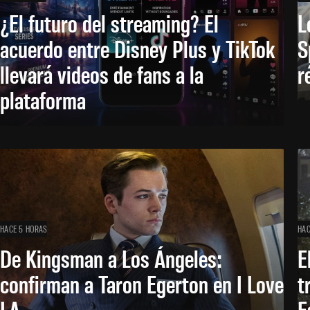
¿El futuro del streaming? El
L
acuerdo entre Disney Plus y TikTok
S
llevará videos de fans a la
r
plataforma
HACE 5 HORAS
HAC
De Kingsman a Los Ángeles:
E
confirman a Taron Egerton en I Love
t
LA
E