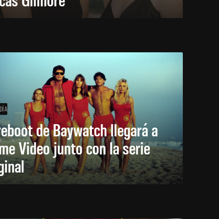
DÍA
reboot de Baywatch llegará a
me Video junto con la serie
ginal