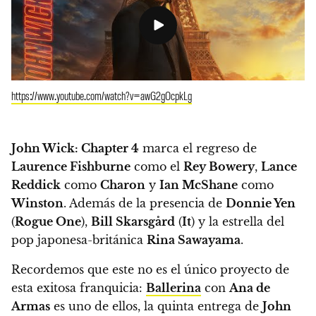
https://www.youtube.com/watch?v=awG2gOcpkLg
John Wick: Chapter 4
marca el regreso de
Laurence Fishburne
como el
Rey Bowery
,
Lance
Reddick
como
Charon
y
Ian McShane
como
Winston
.
Además de la presencia de
Donnie Yen
(
Rogue One
),
Bill Skarsgård
(
It
) y la estrella del
pop japonesa-británica
Rina Sawayama
.
Recordemos que este no es el único proyecto de
esta exitosa franquicia:
Ballerina
con
Ana de
Armas
es uno de ellos, la quinta entrega de
John