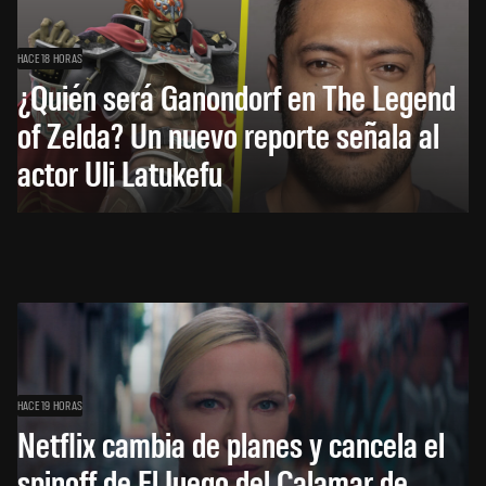
HACE 18 HORAS
¿Quién será Ganondorf en The Legend
of Zelda? Un nuevo reporte señala al
actor Uli Latukefu
HACE 19 HORAS
Netflix cambia de planes y cancela el
spinoff de El Juego del Calamar de