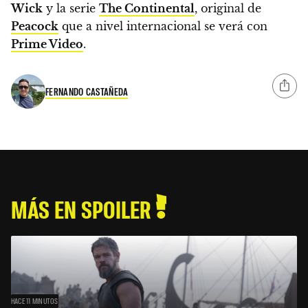
Wick
y la serie
The Continental
, original de
Peacock
que a nivel internacional se verá con
Prime Video
.
FERNANDO CASTAÑEDA
MÁS EN SPOILER
HACE 11 MINUTOS