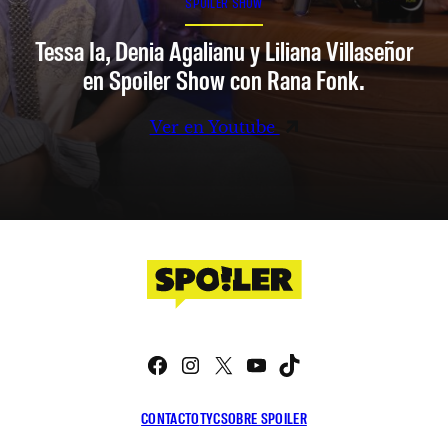
SPOILER SHOW
Tessa Ia, Denia Agalianu y Liliana Villaseñor
en Spoiler Show con Rana Fonk.
Ver en Youtube
Facebook
Instagram
X
YouTube
TikTok
CONTACTO
TYC
SOBRE SPOILER