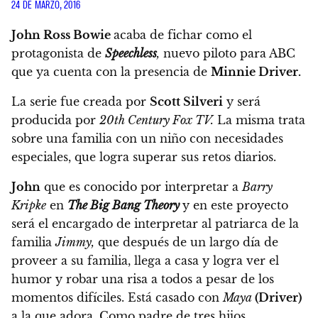
24 DE MARZO, 2016
John Ross Bowie
acaba de fichar como el
protagonista de
Speechless
,
nuevo piloto para ABC
que ya cuenta con la presencia de
Minnie Driver.
La serie fue creada por
Scott Silveri
y será
producida por
20th Century Fox TV.
La misma trata
sobre una familia con un niño con necesidades
especiales, que logra superar sus retos diarios.
John
que es conocido por interpretar a
Barry
Kripke
en
The Big Bang Theory
y en este proyecto
será el encargado de interpretar al patriarca de la
familia
Jimmy,
que después de un largo día de
proveer a su familia, llega a casa y logra ver el
humor y robar una risa a todos a pesar de los
momentos difíciles. Está casado con
Maya
(Driver)
a la que adora. Como padre de tres hijos