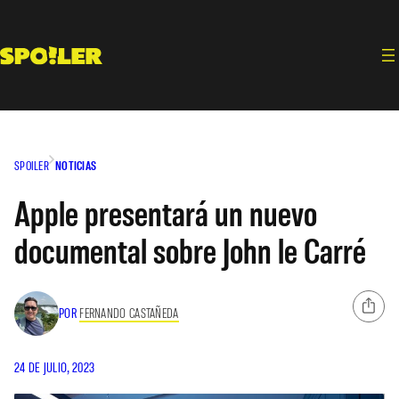
Saltar
al
contenido
SPOILER
NOTICIAS
Apple presentará un nuevo
documental sobre John le Carré
POR
FERNANDO CASTAÑEDA
24 DE JULIO, 2023