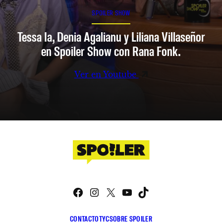
SPOILER SHOW
Tessa Ia, Denia Agalianu y Liliana Villaseñor
en Spoiler Show con Rana Fonk.
Ver en Youtube
Facebook
Instagram
X
YouTube
TikTok
CONTACTO
TYC
SOBRE SPOILER