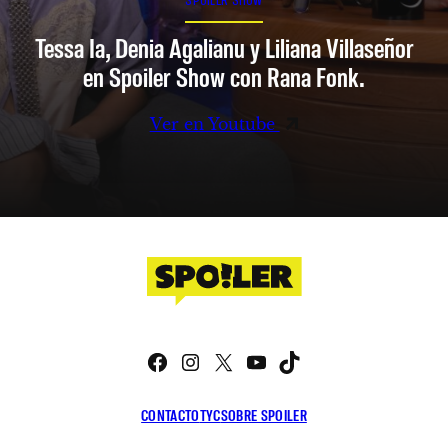
Tessa Ia, Denia Agalianu y Liliana Villaseñor
en Spoiler Show con Rana Fonk.
Ver en Youtube
Facebook
Instagram
X
YouTube
TikTok
CONTACTO
TYC
SOBRE SPOILER