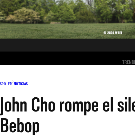
TREND
SPOILER
NOTICIAS
John Cho rompe el si
Bebop