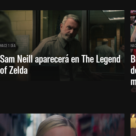
HACE 1 DÍA
HAC
Sam Neill aparecerá en The Legend
B
of Zelda
d
m