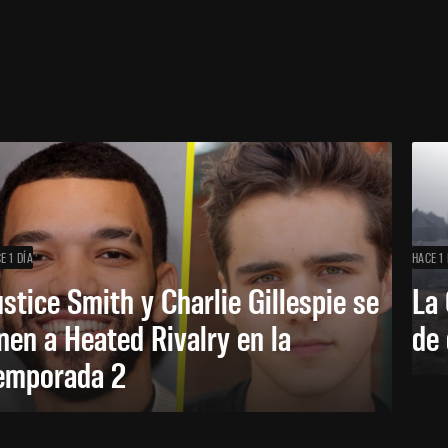
E 1 DÍA
HACE 1 
ustice Smith y Charlie Gillespie se
La 
nen a Heated Rivalry en la
de 
emporada 2