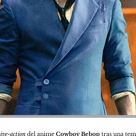
live-action
del anime
Cowboy Bebop
tras una te