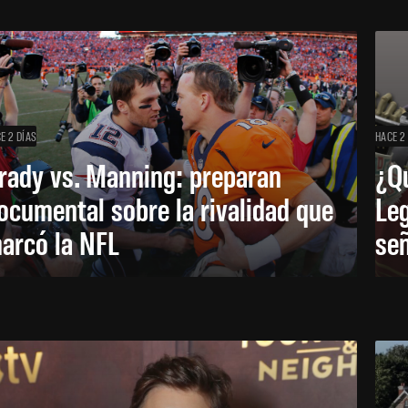
E 2 DÍAS
HACE 2
rady vs. Manning: preparan
¿Q
ocumental sobre la rivalidad que
Leg
arcó la NFL
señ