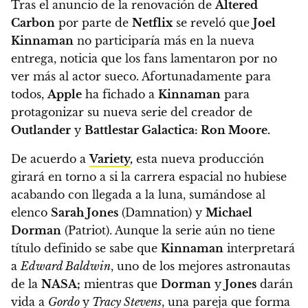
Tras el anuncio de la renovación de
Altered
Carbon
por parte de
Netflix
se reveló que
Joel
Kinnaman
no participaría más en la nueva
entrega, noticia que los fans lamentaron por no
ver más al actor sueco. Afortunadamente para
todos,
Apple
ha fichado a
Kinnaman
para
protagonizar su nueva serie del creador de
Outlander
y
Battlestar Galactica: Ron Moore.
De acuerdo a
Variety
,
esta nueva producción
girará en torno a si la carrera espacial no hubiese
acabando con llegada a la luna,
sumándose al
elenco
Sarah Jones
(Damnation) y
Michael
Dorman
(Patriot). Aunque la serie aún no tiene
título definido se sabe que
Kinnaman
interpretará
a
Edward Baldwin
, uno de los mejores astronautas
de la
NASA;
mientras que
Dorman
y
Jones
darán
vida a
Gordo
y
Tracy Stevens
, una pareja que forma