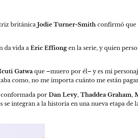
ctriz británica
Jodie Turner-Smith
confirmó que t
en da vida a
Eric Effiong
en la serie, y quien pers
cuti Gatwa
que –muero por él– y es mi personaje 
staba como, no me importa cuánto me están paga
sta conformada por
Dan Levy
,
Thaddea Graham
,
M
es se integran a la historia en una nueva etapa de 