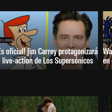
E 5 HORAS
HACE 5
Es oficial! Jim Carrey protagonizará
Wa
l live-action de Los Supersónicos
en