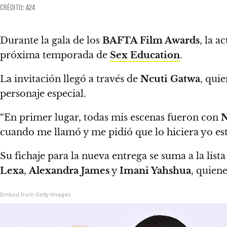
CRÉDITO: A24
Durante la gala de los
BAFTA Film Awards
, la a
próxima temporada de
Sex Education
.
La invitación llegó a través de
Ncuti Gatwa
, qui
personaje especial.
“En primer lugar, todas mis escenas fueron con
N
cuando me llamó y me pidió que lo hiciera yo e
Su fichaje para la nueva entrega se suma a la li
Lexa
,
Alexandra James
y
Imani Yahshua
, quien
Embed from Getty Images