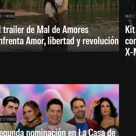
E 7 HORAS
HACE 7
l trailer de Mal de Amores
Kit
nfrenta Amor, libertad y revolución
con
X-
E 17 HORAS
egunda nominación en La Casa de