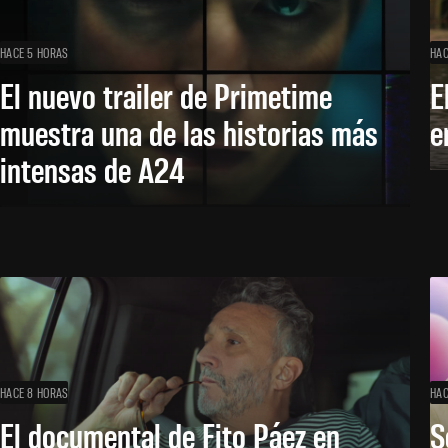
HACE 5 HORAS
HAC
El nuevo trailer de Primetime
E
muestra una de las historias más
e
intensas de A24
HACE 8 HORAS
HAC
El documental de Fito Páez en
S