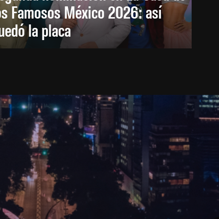
os Famosos México 2026: así
uedó la placa