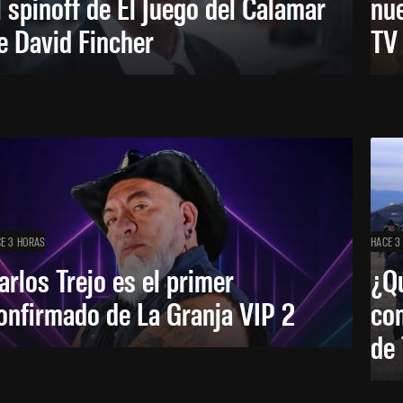
l spinoff de El Juego del Calamar
nu
e David Fincher
TV
E 3 HORAS
HACE 3
arlos Trejo es el primer
¿Qu
onfirmado de La Granja VIP 2
co
de