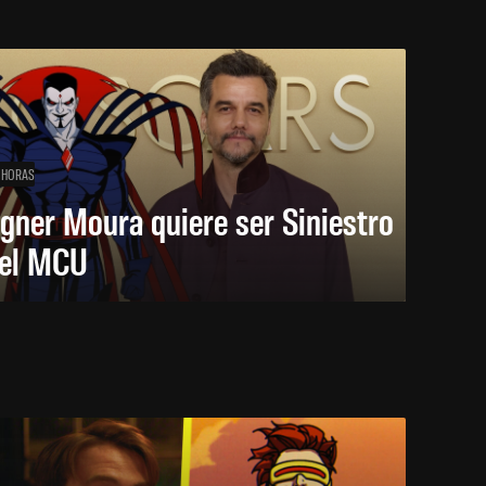
 HORAS
gner Moura quiere ser Siniestro
 el MCU