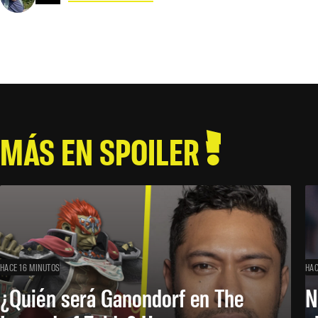
MÁS EN SPOILER
HACE 16 MINUTOS
HAC
¿Quién será Ganondorf en The
N