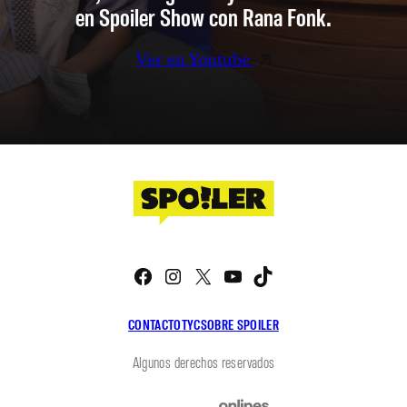
en Spoiler Show con Rana Fonk.
Ver en Youtube
Facebook
Instagram
X
YouTube
TikTok
CONTACTO
TYC
SOBRE SPOILER
Algunos derechos reservados