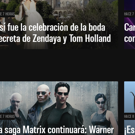
E 7 HORAS
HACE 7
sí fue la celebración de la boda
Car
ecreta de Zendaya y Tom Holland
con
E 7 HORAS
HACE 8
a saga Matrix continuará: Warner
¡Es