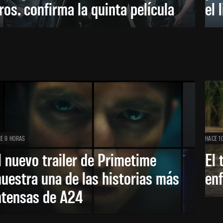
ros. confirma la quinta película
el 
E 9 HORAS
HACE 1
l nuevo trailer de Primetime
El 
uestra una de las historias más
enf
ntensas de A24