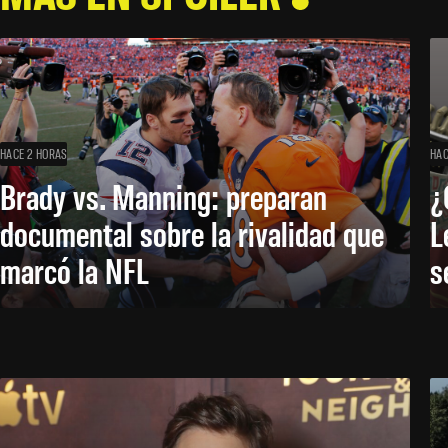
HACE 2 HORAS
HAC
Brady vs. Manning: preparan
¿
documental sobre la rivalidad que
L
marcó la NFL
s