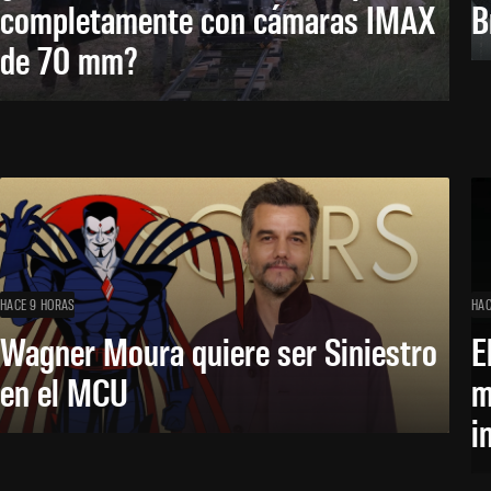
completamente con cámaras IMAX
B
de 70 mm?
HACE 9 HORAS
HAC
Wagner Moura quiere ser Siniestro
E
en el MCU
m
i