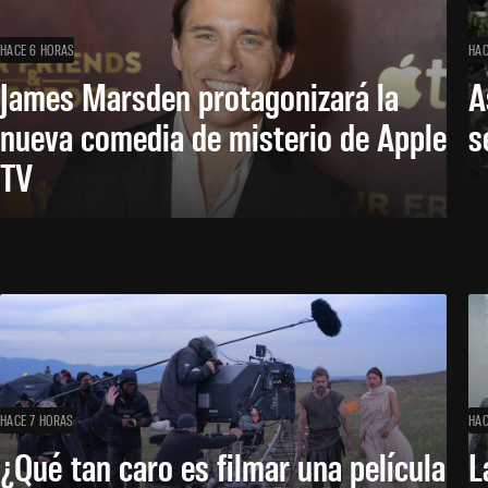
HACE 6 HORAS
HAC
James Marsden protagonizará la
A
nueva comedia de misterio de Apple
s
TV
HACE 7 HORAS
HAC
¿Qué tan caro es filmar una película
L