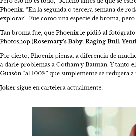
Pero eso no es todo, “Mucho antes de que se estre
Phoenix. “En la segunda o tercera semana de rod
explorar”.
Fue como una especie de broma, pero 
Tan broma fue, que Phoenix le pidió al fotógrafo 
Photoshop (
Rosemary’s Baby, Raging Bull, Yent
Por cierto, Phoenix piensa, a diferencia de mucho
a darle problemas a Gotham y Batman. Y tanto el 
Guasón “al 100%” que simplemente se redujera a u
Joker
sigue en cartelera actualmente.