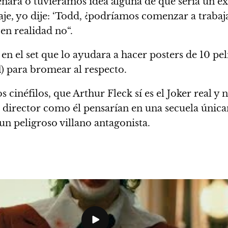
nara o tuviéramos idea alguna de que sería un éxi
aje, yo dije: ‘Todd, ¿podríamos comenzar a traba
en realidad no
“.
en el set que lo ayudara a hacer posters de 10 pel
l
) para bromear al respecto.
s cinéfilos, que
Arthur Fleck sí es el Joker real
y n
director como él pensarían en una secuela únicam
n peligroso villano antagonista.