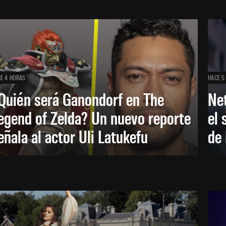
E 4 HORAS
HACE 5
Quién será Ganondorf en The
Net
egend of Zelda? Un nuevo reporte
el 
eñala al actor Uli Latukefu
de 