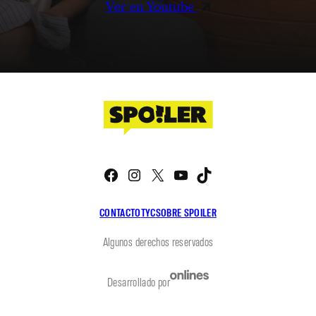
Ver en Youtube
Facebook
Instagram
X
YouTube
TikTok
CONTACTO
TYC
SOBRE SPOILER
Algunos derechos reservados
Desarrollado por