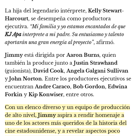
La hija del legendario intérprete,
Kelly Stewart-
Harcourt
, se desempeña como productora
ejecutiva.
“Mi familia y yo estamos encantados de que
KJ Apa
interprete a mi padre. Su entusiasmo y talento
aportarán una gran energía al proyecto”
, afirmó.
Jimmy
está dirigida por
Aaron Burns
, quien
también la produce junto a
Justin Strawhand
(guionista),
David Cook
,
Angela Galgani Sullivan
y
John Norton
. Entre los productores ejecutivos se
encuentran
Andre Caraco
,
Bob Gordon
,
Edwina
Forkin
y
Kip Konwiser
, entre otros.
Con un elenco diverso y un equipo de producción
de alto nivel,
Jimmy
aspira a rendir homenaje a
uno de los actores más queridos de la historia del
cine estadounidense, y a revelar aspectos poco