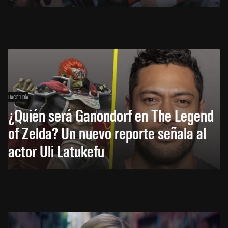
HACE 1 DÍA
¿Quién será Ganondorf en The Legend
of Zelda? Un nuevo reporte señala al
actor Uli Latukefu