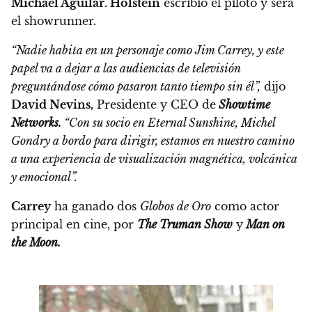
Michael Aguilar.
Holstein
escribió el piloto y será
el showrunner.
“Nadie habita en un personaje como Jim Carrey, y este
papel va a dejar a las audiencias de televisión
preguntándose cómo pasaron tanto tiempo sin él”,
dijo
David Nevins,
Presidente y CEO de
Showtime
Networks.
“Con su socio en Eternal Sunshine, Michel
Gondry a bordo para dirigir, estamos en nuestro camino
a una experiencia de visualización magnética, volcánica
y emocional”.
Carrey
ha ganado dos
Globos de Oro
como actor
principal en cine, por
The Truman Show
y
Man on
the Moon.