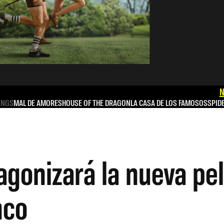
N
INGS
MAL DE AMORES
HOUSE OF THE DRAGON
LA CASA DE LOS FAMOSOS
SPID
agonizará la nueva pel
nco