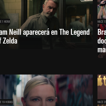
E 1 HORA
HACE 1
am Neill aparecerá en The Legend
Br
f Zelda
doc
ma
E 19 HORAS
HACE 2