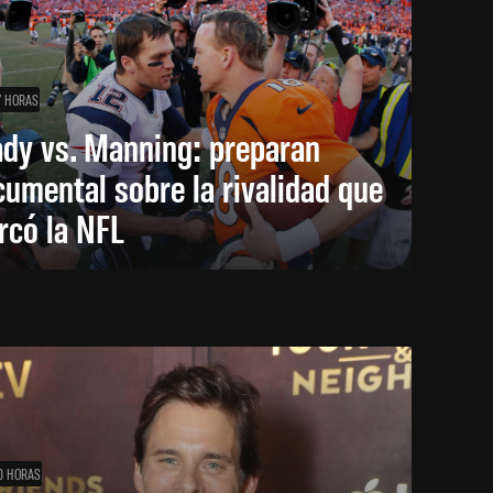
7 HORAS
ady vs. Manning: preparan
umental sobre la rivalidad que
rcó la NFL
0 HORAS