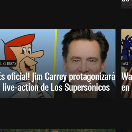
E 23 HORAS
HACE 1 
Es oficial! Jim Carrey protagonizará
Wa
l live-action de Los Supersónicos
en