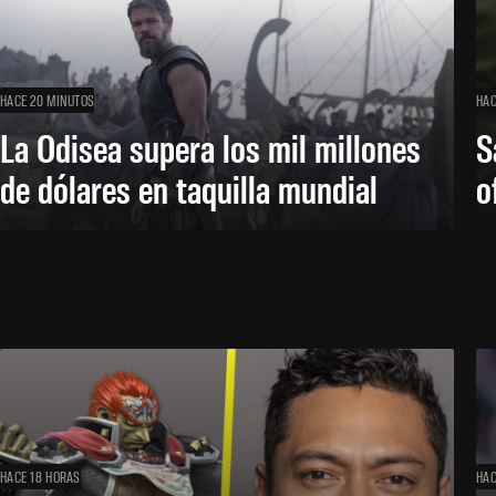
HACE 20 MINUTOS
HAC
La Odisea supera los mil millones
S
de dólares en taquilla mundial
o
HACE 18 HORAS
HAC