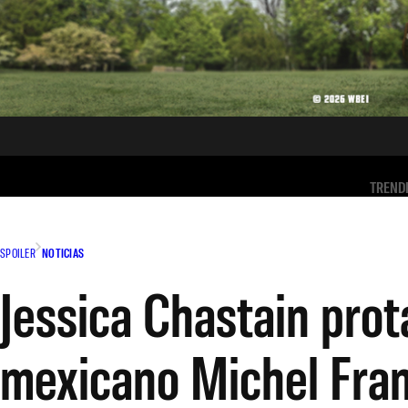
TREND
SPOILER
NOTICIAS
Jessica Chastain prot
mexicano Michel Fra