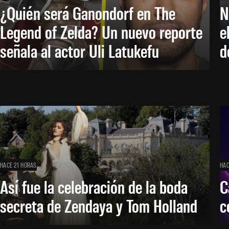
¿Quién será Ganondorf en The
N
Legend of Zelda? Un nuevo reporte
e
señala al actor Uli Latukefu
d
HACE 21 HORAS
HAC
Así fue la celebración de la boda
C
secreta de Zendaya y Tom Holland
c