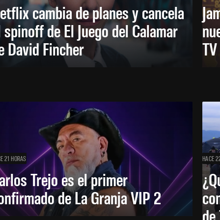
etflix cambia de planes y cancela
Ja
l spinoff de El Juego del Calamar
nu
e David Fincher
TV
E 21 HORAS
HACE 2
arlos Trejo es el primer
¿Qu
onfirmado de La Granja VIP 2
co
de