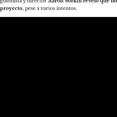
guionista y director
Aaron Sorkin reveló que no 
proyecto
, pese a varios intentos.