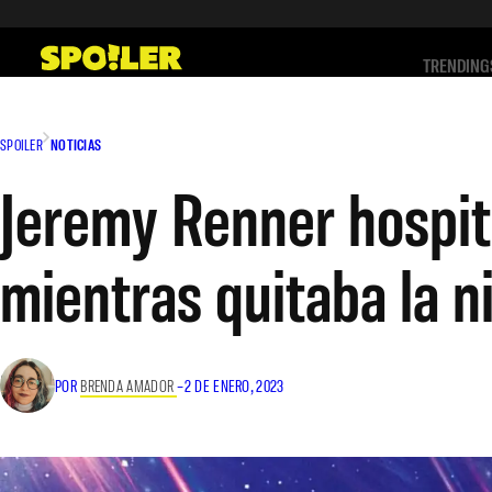
Saltar
al
TRENDING
contenido
SPOILER
NOTICIAS
Jeremy Renner hospita
mientras quitaba la n
POR
BRENDA AMADOR
–
2 DE ENERO, 2023