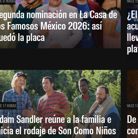
E 9 HORAS
HACE 1
egunda nominación en La Casa de
¿El
os Famosos México 2026: así
acu
uedó la placa
lle
pl
E 17 HORAS
HACE 1
dam Sandler reúne a la familia e
De
nicia el rodaje de Son Como Niños
con