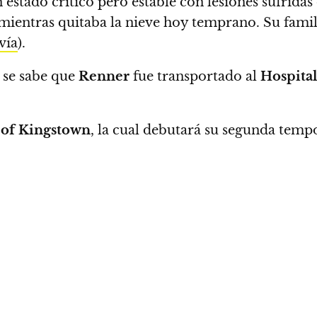
 estado crítico pero estable con lesiones sufridas
mientras quitaba la nieve hoy temprano.
Su famili
vía
).
,
se sabe que
Renner
fue transportado al
Hospital
of Kingstown
, la cual debutará su segunda tem