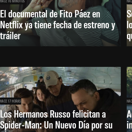
HACE 16 MINUTOS
HAC
El documental de Fito Páez en
S
Netflix ya tiene fecha de estreno y
l
tráiler
q
HACE 17 HORAS
HAC
Los Hermanos Russo felicitan a
A
Spider-Man: Un Nuevo Día por su
i