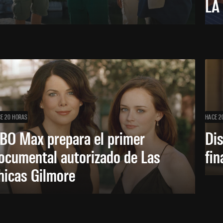
LA
E 20 HORAS
HACE 2
BO Max prepara el primer
Di
ocumental autorizado de Las
fin
hicas Gilmore