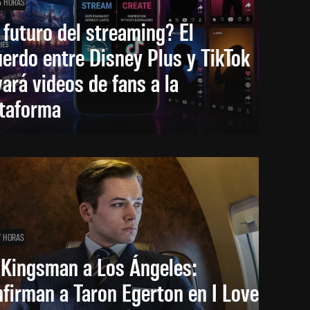
5 HORAS
 futuro del streaming? El
erdo entre Disney Plus y TikTok
vará videos de fans a la
ataforma
7 HORAS
 Kingsman a Los Ángeles:
firman a Taron Egerton en I Love