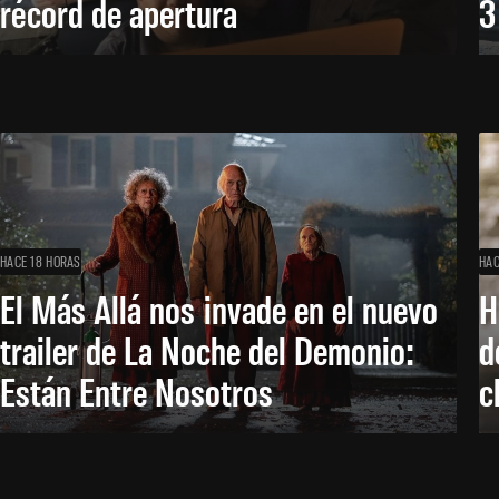
récord de apertura
3
HACE 18 HORAS
HAC
El Más Allá nos invade en el nuevo
H
trailer de La Noche del Demonio:
d
Están Entre Nosotros
c